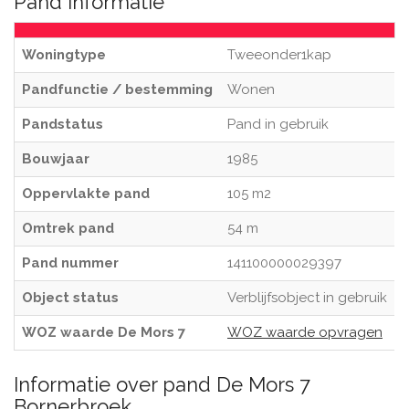
Pand informatie
Woningtype
Tweeonder1kap
Pandfunctie / bestemming
Wonen
Pandstatus
Pand in gebruik
Bouwjaar
1985
Oppervlakte pand
105 m2
Omtrek pand
54 m
Pand nummer
141100000029397
Object status
Verblijfsobject in gebruik
WOZ waarde De Mors 7
WOZ waarde opvragen
Informatie over pand De Mors 7
Bornerbroek