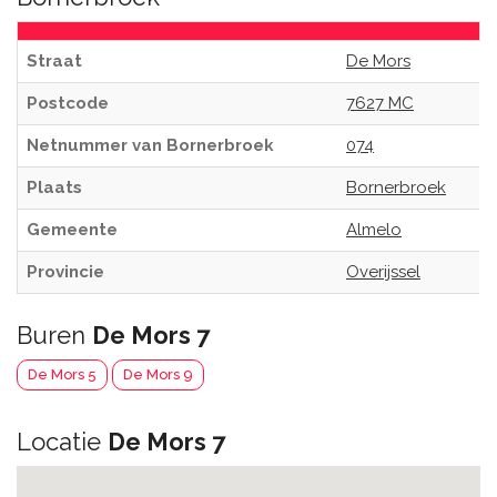
Straat
De Mors
Postcode
7627 MC
Netnummer van Bornerbroek
074
Plaats
Bornerbroek
Gemeente
Almelo
Provincie
Overijssel
Buren
De Mors 7
De Mors 5
De Mors 9
Locatie
De Mors 7