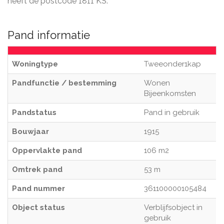
heeft de postcode 1811 KS.
Pand informatie
Woningtype
Tweeonder1kap
Pandfunctie / bestemming
Wonen
Bijeenkomsten
Pandstatus
Pand in gebruik
Bouwjaar
1915
Oppervlakte pand
106 m2
Omtrek pand
53 m
Pand nummer
361100000105484
Object status
Verblijfsobject in
gebruik