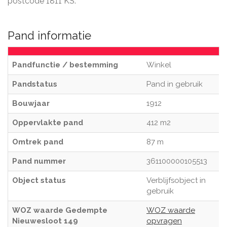
postcode 1811 KS.
Pand informatie
Pandfunctie / bestemming
Winkel
Pandstatus
Pand in gebruik
Bouwjaar
1912
Oppervlakte pand
412 m2
Omtrek pand
87 m
Pand nummer
361100000105513
Object status
Verblijfsobject in
gebruik
WOZ waarde Gedempte
WOZ waarde
Nieuwesloot 149
opvragen