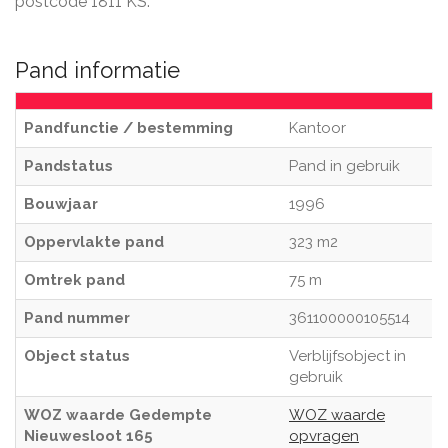
postcode 1811 KS.
Pand informatie
Pandfunctie / bestemming
Kantoor
Pandstatus
Pand in gebruik
Bouwjaar
1996
Oppervlakte pand
323 m2
Omtrek pand
75 m
Pand nummer
361100000105514
Object status
Verblijfsobject in
gebruik
WOZ waarde Gedempte
WOZ waarde
Nieuwesloot 165
opvragen