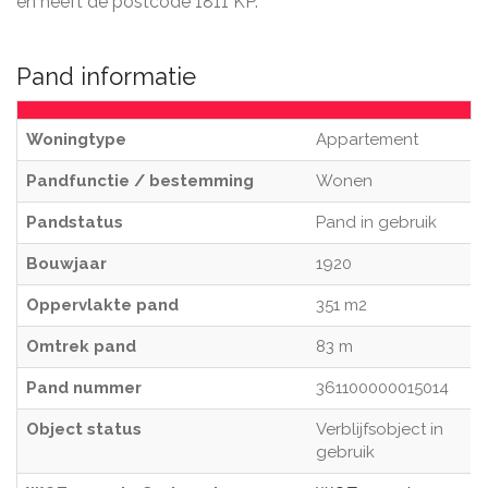
en heeft de postcode 1811 KP.
Pand informatie
Woningtype
Appartement
Pandfunctie / bestemming
Wonen
Pandstatus
Pand in gebruik
Bouwjaar
1920
Oppervlakte pand
351 m2
Omtrek pand
83 m
Pand nummer
361100000015014
Object status
Verblijfsobject in
gebruik