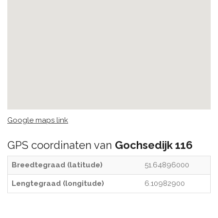
Google maps link
GPS coordinaten van
Gochsedijk 116
Breedtegraad (latitude)
51.64896000
Lengtegraad (longitude)
6.10982900