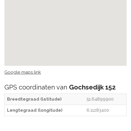
Google maps link
GPS coordinaten van
Gochsedijk 152
Breedtegraad (latitude)
51.64899900
Lengtegraad (longitude)
6.11283400