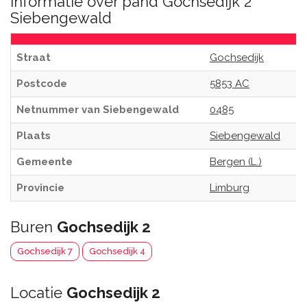
Informatie over pand Gochsedijk 2
Siebengewald
Straat
Gochsedijk
Postcode
5853 AC
Netnummer van Siebengewald
0485
Plaats
Siebengewald
Gemeente
Bergen (L.)
Provincie
Limburg
Buren
Gochsedijk 2
Gochsedijk 7
Gochsedijk 4
Locatie
Gochsedijk 2