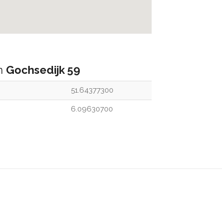
an
Gochsedijk 59
51.64377300
6.09630700