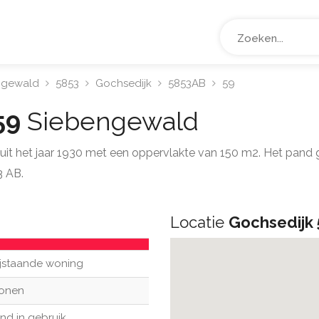
ngewald
5853
Gochsedijk
5853AB
59
59
Siebengewald
g uit het jaar 1930 met een oppervlakte van 150 m2. Het pand
3 AB.
Locatie
Gochsedijk 
ijstaande woning
onen
nd in gebruik