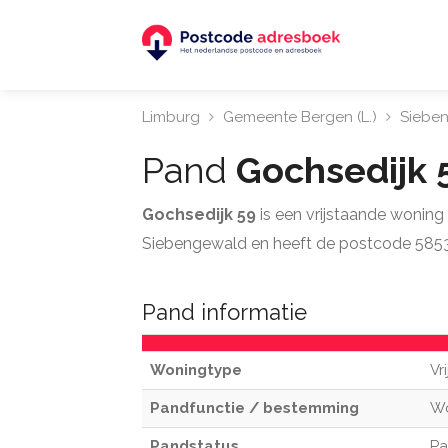
Limburg
Gemeente Bergen (L.)
Siebe
Pand
Gochsedijk 
Gochsedijk 59
is een vrijstaande wonin
Siebengewald en heeft de postcode 585
Pand informatie
Woningtype
Vr
Pandfunctie / bestemming
W
Pandstatus
Pa