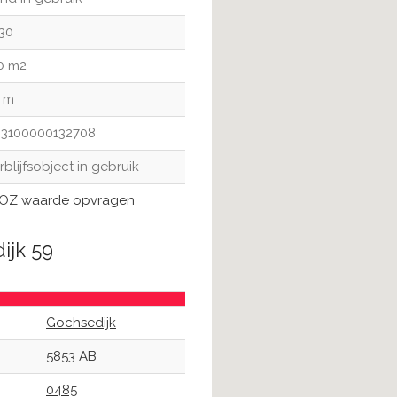
30
0 m2
 m
3100000132708
rblijfsobject in gebruik
Z waarde opvragen
ijk 59
Gochsedijk
5853 AB
0485