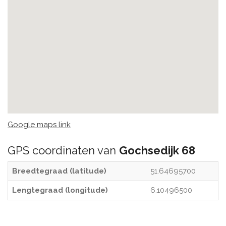
Google maps link
GPS coordinaten van
Gochsedijk 68
Breedtegraad (latitude)
51.64695700
Lengtegraad (longitude)
6.10496500