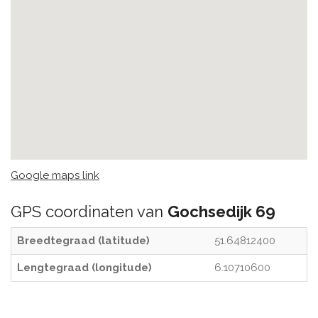
Google maps link
GPS coordinaten van
Gochsedijk 69
Breedtegraad (latitude)
51.64812400
Lengtegraad (longitude)
6.10710600