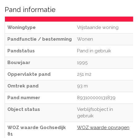
Pand informatie
Woningtype
Vrijstaande woning
Pandfunctie / bestemming
Wonen
Pandstatus
Pand in gebruik
Bouwjaar
1995
Oppervlakte pand
251 m2
Omtrek pand
93 m
Pand nummer
893100000131839
Object status
Verblijfsobject in
gebruik
WOZ waarde Gochsedijk
WOZ waarde opvragen
81