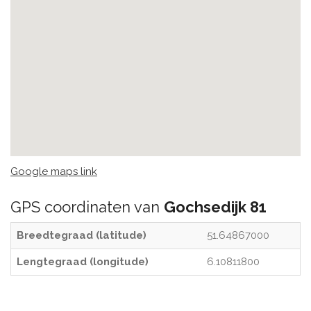
Google maps link
GPS coordinaten van
Gochsedijk 81
Breedtegraad (latitude)
51.64867000
Lengtegraad (longitude)
6.10811800