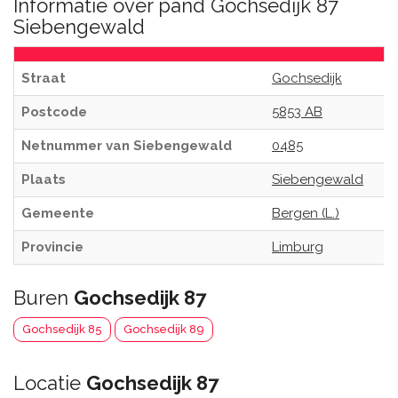
Informatie over pand Gochsedijk 87
Siebengewald
Straat
Gochsedijk
Postcode
5853 AB
Netnummer van Siebengewald
0485
Plaats
Siebengewald
Gemeente
Bergen (L.)
Provincie
Limburg
Buren
Gochsedijk 87
Gochsedijk 85
Gochsedijk 89
Locatie
Gochsedijk 87