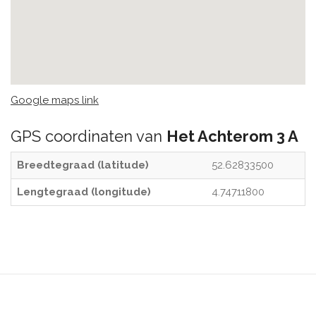
Google maps link
GPS coordinaten van
Het Achterom 3 A
Breedtegraad (latitude)
52.62833500
Lengtegraad (longitude)
4.74711800