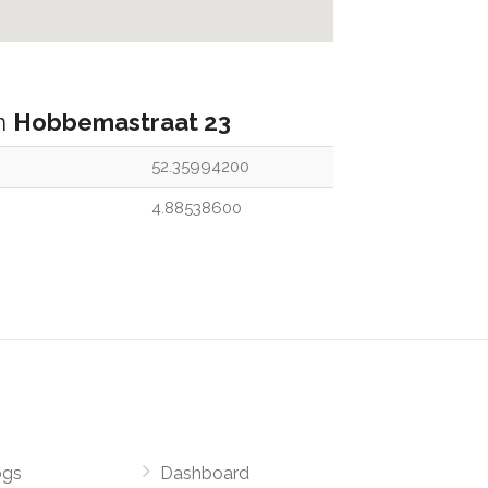
an
Hobbemastraat 23
52.35994200
4.88538600
ogs
Dashboard