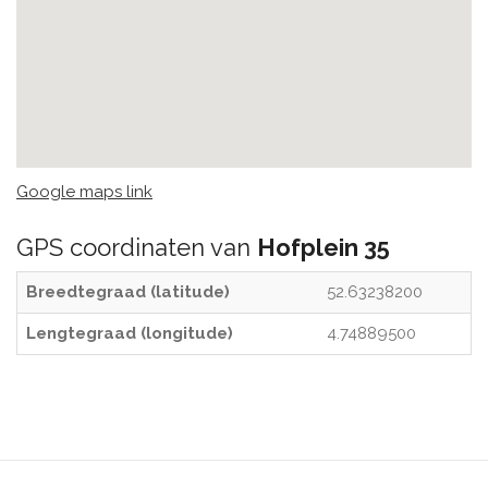
Google maps link
GPS coordinaten van
Hofplein 35
Breedtegraad (latitude)
52.63238200
Lengtegraad (longitude)
4.74889500