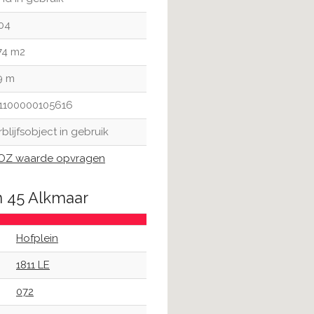
04
74 m2
9 m
1100000105616
rblijfsobject in gebruik
Z waarde opvragen
n 45 Alkmaar
Hofplein
1811 LE
072