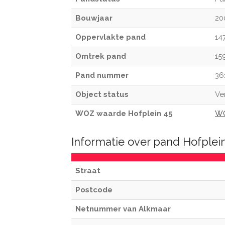
Bouwjaar
20
Oppervlakte pand
14
Omtrek pand
15
Pand nummer
36
Object status
Ve
WOZ waarde Hofplein 45
WO
Informatie over pand Hofplei
Straat
Postcode
Netnummer van Alkmaar