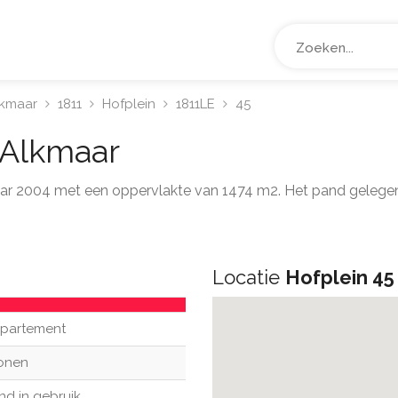
lkmaar
1811
Hofplein
1811LE
45
Alkmaar
jaar 2004 met een oppervlakte van 1474 m2. Het pand gelege
Locatie
Hofplein 45
partement
onen
nd in gebruik