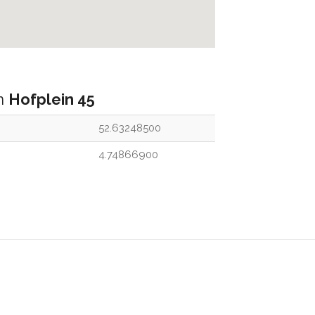
an
Hofplein 45
52.63248500
4.74866900