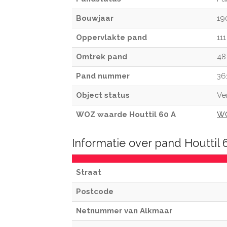
Bouwjaar
19
Oppervlakte pand
11
Omtrek pand
48
Pand nummer
36
Object status
Ve
WOZ waarde Houttil 60 A
WO
Informatie over pand Houttil
Straat
Postcode
Netnummer van Alkmaar