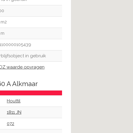
00
1 m2
 m
1100000105439
rblijfsobject in gebruik
Z waarde opvragen
 60 A Alkmaar
Houttil
1811 JN
072