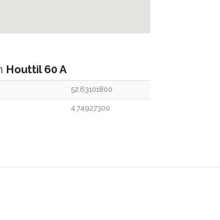
an
Houttil 60 A
52.63101800
4.74927300