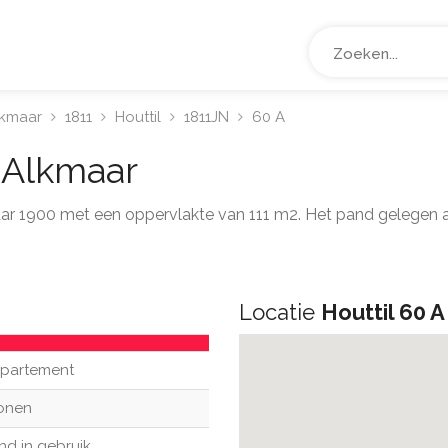
lkmaar
1811
Houttil
1811JN
60 A
A
Alkmaar
jaar 1900 met een oppervlakte van 111 m2. Het pand gelegen 
Locatie
Houttil 60 A
partement
onen
nd in gebruik