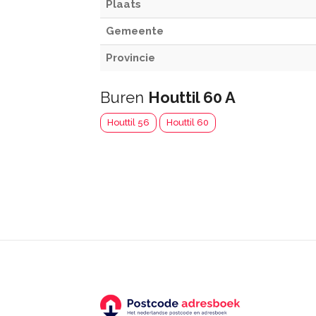
Plaats
Gemeente
Provincie
Buren
Houttil 60 A
Houttil 56
Houttil 60