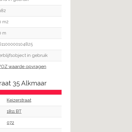
982
0 m2
0 m
61100000104825
erblijfsobject in gebruik
OZ waarde opvragen
raat 35 Alkmaar
Keizerstraat
1811 BT
072