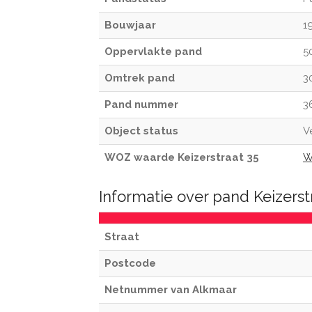
Bouwjaar
1
Oppervlakte pand
5
Omtrek pand
3
Pand nummer
3
Object status
V
WOZ waarde Keizerstraat 35
W
Informatie over pand Keizerst
Straat
Postcode
Netnummer van Alkmaar