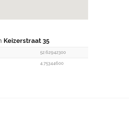
an
Keizerstraat 35
52.62942300
4.75344600