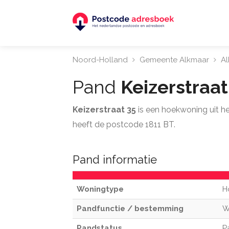
Noord-Holland
Gemeente Alkmaar
A
Pand
Keizerstraa
Keizerstraat 35
is een hoekwoning uit h
heeft de postcode 1811 BT.
Pand informatie
Woningtype
H
Pandfunctie / bestemming
W
Pandstatus
P