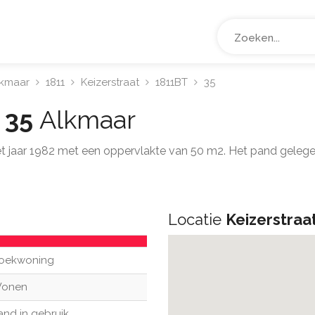
lkmaar
1811
Keizerstraat
1811BT
35
t 35
Alkmaar
et jaar 1982 met een oppervlakte van 50 m2. Het pand gelege
Locatie
Keizerstraa
oekwoning
onen
and in gebruik