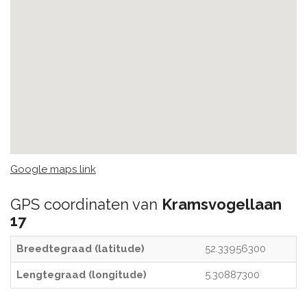
Google maps link
GPS coordinaten van
Kramsvogellaan
17
Breedtegraad (latitude)
52.33956300
Lengtegraad (longitude)
5.30887300