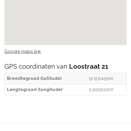
Google maps link
GPS coordinaten van
Loostraat 21
Breedtegraad (latitude)
51.93145500
Lengtegraad (longitude)
5.99594300