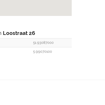
an
Loostraat 26
51.93087000
5.99070100