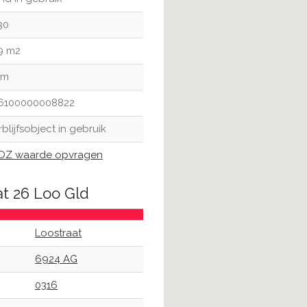
30
9 m2
 m
6100000008822
rblijfsobject in gebruik
Z waarde opvragen
at 26 Loo Gld
Loostraat
6924 AG
0316