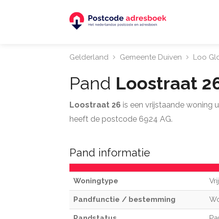
Gelderland
Gemeente Duiven
Loo Gl
Pand
Loostraat 2
Loostraat 26
is een vrijstaande woning
heeft de postcode 6924 AG.
Pand informatie
Woningtype
Vr
Pandfunctie / bestemming
W
Pandstatus
Pa