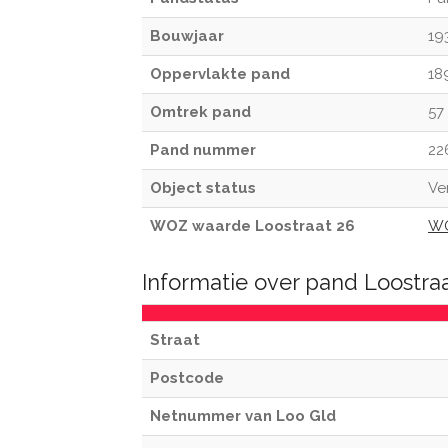
Bouwjaar
19
Oppervlakte pand
18
Omtrek pand
57
Pand nummer
22
Object status
Ve
WOZ waarde Loostraat 26
WO
Informatie over pand Loostra
Straat
Postcode
Netnummer van Loo Gld