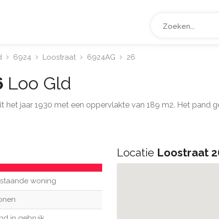
d
6924
Loostraat
6924AG
26
6
Loo Gld
 uit het jaar 1930 met een oppervlakte van 189 m2. Het pand 
Locatie
Loostraat 2
ijstaande woning
onen
nd in gebruik