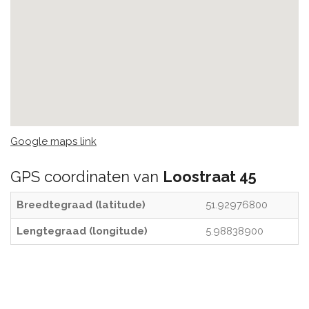
Google maps link
GPS coordinaten van
Loostraat 45
Breedtegraad (latitude)
51.92976800
Lengtegraad (longitude)
5.98838900