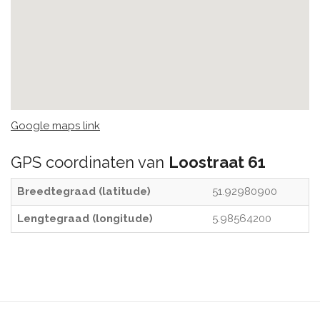
Google maps link
GPS coordinaten van
Loostraat 61
Breedtegraad (latitude)
51.92980900
Lengtegraad (longitude)
5.98564200