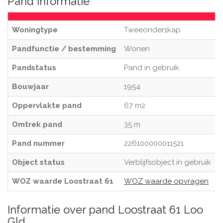
Pand informatie
Woningtype
Tweeonder1kap
Pandfunctie / bestemming
Wonen
Pandstatus
Pand in gebruik
Bouwjaar
1954
Oppervlakte pand
67 m2
Omtrek pand
35 m
Pand nummer
226100000011521
Object status
Verblijfsobject in gebruik
WOZ waarde Loostraat 61
WOZ waarde opvragen
Informatie over pand Loostraat 61 Loo
Gld