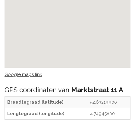
Google maps link
GPS coordinaten van
Marktstraat 11 A
Breedtegraad (latitude)
52.63219900
Lengtegraad (longitude)
4.74945800