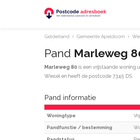
Gelderland
Gemeente Apeldoorn
We
Pand
Marleweg 
Marleweg 80
is een vrijstaande woning
Wiesel en heeft de postcode 7345 DS.
Pand informatie
Woningtype
Vr
Pandfunctie / bestemming
W
Pandstatus
Pa