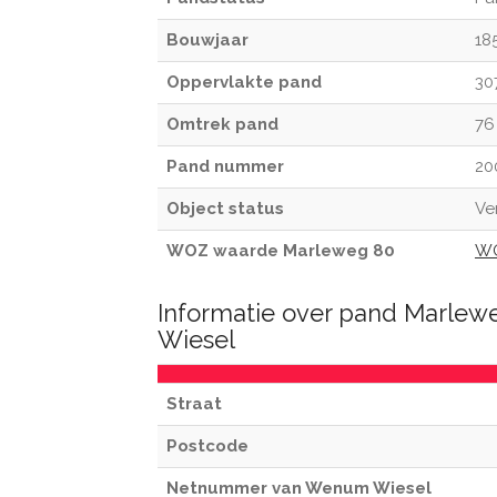
Bouwjaar
18
Oppervlakte pand
30
Omtrek pand
76
Pand nummer
20
Object status
Ve
WOZ waarde Marleweg 80
WO
Informatie over pand Marle
Wiesel
Straat
Postcode
Netnummer van Wenum Wiesel