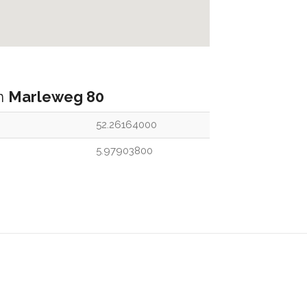
an
Marleweg 80
52.26164000
5.97903800