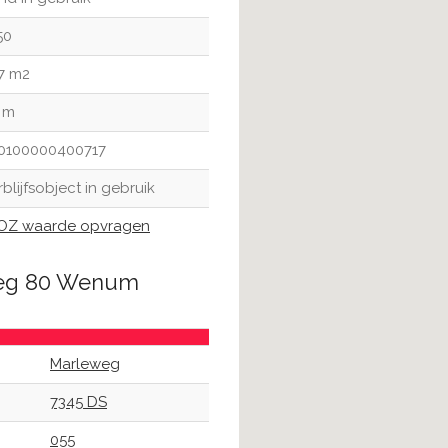
50
7 m2
 m
0100000400717
rblijfsobject in gebruik
Z waarde opvragen
weg 80 Wenum
Marleweg
7345 DS
055