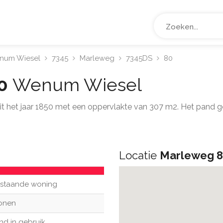
num Wiesel
7345
Marleweg
7345DS
80
80
Wenum Wiesel
 uit het jaar 1850 met een oppervlakte van 307 m2. Het pan
Locatie
Marleweg 
ijstaande woning
onen
nd in gebruik