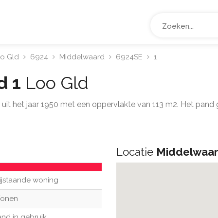
o Gld
6924
Middelwaard
6924SE
1
d 1
Loo Gld
g uit het jaar 1950 met een oppervlakte van 113 m2. Het pan
Locatie
Middelwaar
ijstaande woning
onen
nd in gebruik