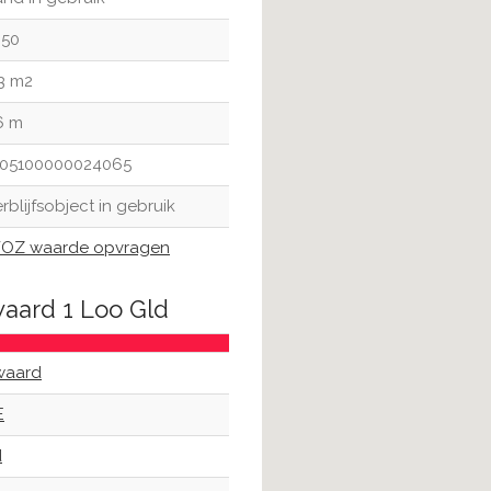
950
3 m2
6 m
705100000024065
rblijfsobject in gebruik
OZ waarde opvragen
waard 1 Loo Gld
waard
E
d