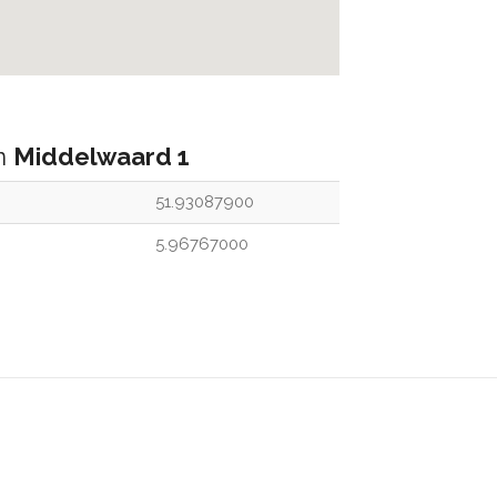
an
Middelwaard 1
51.93087900
5.96767000