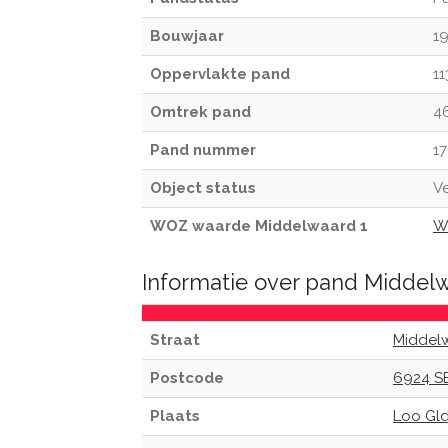
Bouwjaar
1
Oppervlakte pand
11
Omtrek pand
4
Pand nummer
1
Object status
Ve
WOZ waarde Middelwaard 1
W
Informatie over pand Middel
Straat
Middel
Postcode
6924 S
Plaats
Loo Gl