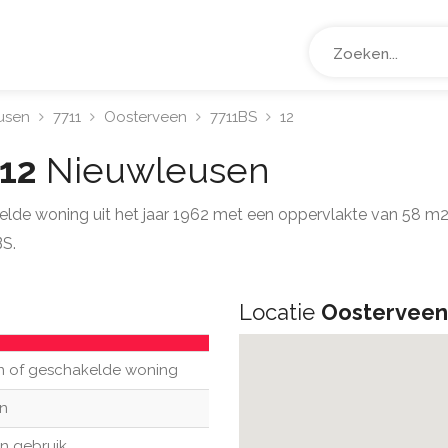
usen
7711
Oosterveen
7711BS
12
 12
Nieuwleusen
kelde woning uit het jaar 1962 met een oppervlakte van 58 m
BS.
Locatie
Oosterveen
n of geschakelde woning
n
in gebruik