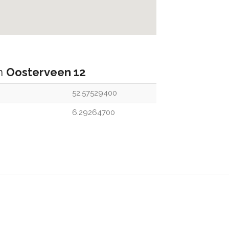
an
Oosterveen 12
52.57529400
6.29264700