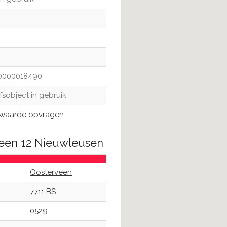
0000018490
jfsobject in gebruik
waarde opvragen
veen 12 Nieuwleusen
Oosterveen
7711 BS
0529