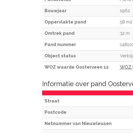
Bouwjaar
1962
Oppervlakte pand
58 m2
Omtrek pand
32 m
Pand nummer
14810
Object status
Verbli
WOZ waarde Oosterveen 12
WOZ 
Informatie over pand Ooster
Straat
Postcode
Netnummer van Nieuwleusen