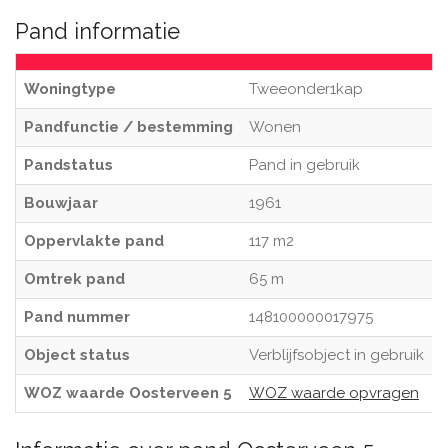
Pand informatie
Woningtype
Tweeonder1kap
Pandfunctie / bestemming
Wonen
Pandstatus
Pand in gebruik
Bouwjaar
1961
Oppervlakte pand
117 m2
Omtrek pand
65 m
Pand nummer
148100000017975
Object status
Verblijfsobject in gebruik
WOZ waarde Oosterveen 5
WOZ waarde opvragen