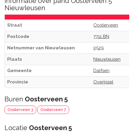
Informatie over pand Oosterveen 5
Nieuwleusen
Straat
Oosterveen
Postcode
7711 BN
Netnummer van Nieuwleusen
0529
Plaats
Nieuwleusen
Gemeente
Dalfsen
Provincie
Overijssel
Buren
Oosterveen 5
Oosterveen 3
Oosterveen 7
Locatie
Oosterveen 5