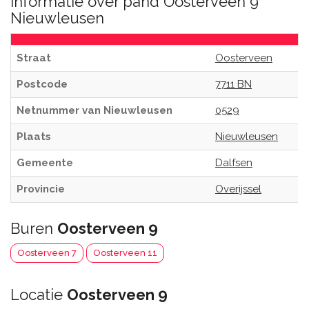
Informatie over pand Oosterveen 9
Nieuwleusen
Straat
Oosterveen
Postcode
7711 BN
Netnummer van Nieuwleusen
0529
Plaats
Nieuwleusen
Gemeente
Dalfsen
Provincie
Overijssel
Buren
Oosterveen 9
Oosterveen 7
Oosterveen 11
Locatie
Oosterveen 9