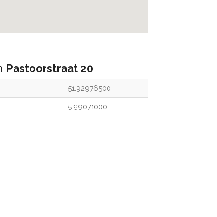
an
Pastoorstraat 20
51.92976500
5.99071000