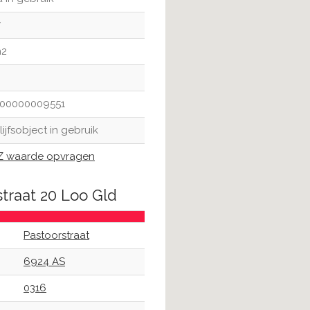
7
m2
100000009551
lijfsobject in gebruik
 waarde opvragen
straat 20 Loo Gld
Pastoorstraat
6924 AS
0316