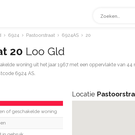
d
6924
Pastoorstraat
6924AS
20
at 20
Loo Gld
hakelde woning uit het jaar 1967 met een oppervlakte van 44
stcode 6924 AS.
Locatie
Pastoorstra
en of geschakelde woning
en
 in gebruik