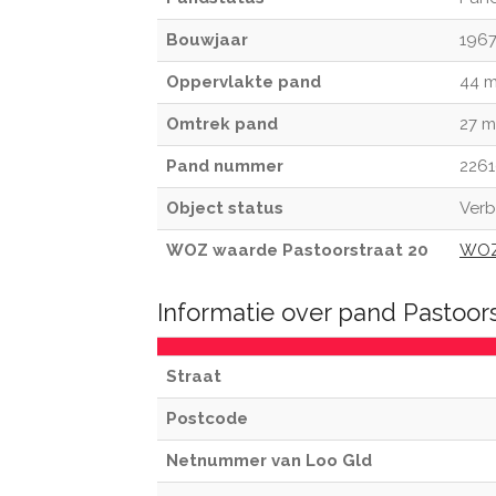
Bouwjaar
196
Oppervlakte pand
44 
Omtrek pand
27 m
Pand nummer
226
Object status
Verb
WOZ waarde Pastoorstraat 20
WOZ
Informatie over pand Pastoor
Straat
Postcode
Netnummer van Loo Gld