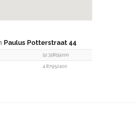
an
Paulus Potterstraat 44
52.35859200
4.87952400