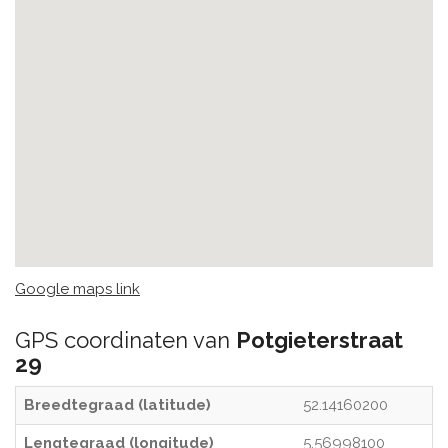
Google maps link
GPS coordinaten van
Potgieterstraat
29
Breedtegraad (latitude)
52.14160200
Lengtegraad (longitude)
5.56998100