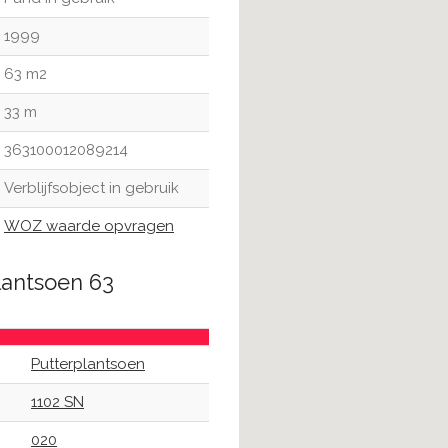
1999
63 m2
33 m
363100012089214
Verblijfsobject in gebruik
WOZ waarde opvragen
lantsoen 63
Putterplantsoen
1102 SN
020