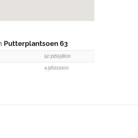
an
Putterplantsoen 63
52.31655800
4.96222100