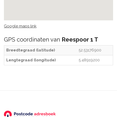
Google maps link
GPS coordinaten van
Reespoor 1 T
Breedtegraad (latitude)
52.53176900
Lengtegraad (longitude)
5.48919200