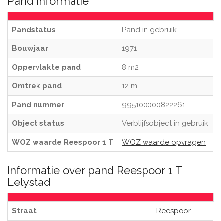
Pand informatie
Pandstatus
Pand in gebruik
Bouwjaar
1971
Oppervlakte pand
8 m2
Omtrek pand
12 m
Pand nummer
995100000822261
Object status
Verblijfsobject in gebruik
WOZ waarde Reespoor 1 T
WOZ waarde opvragen
Informatie over pand Reespoor 1 T
Lelystad
Straat
Reespoor