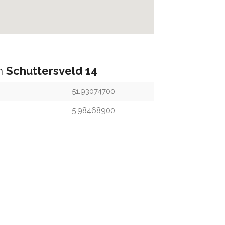
an
Schuttersveld 14
51.93074700
5.98468900