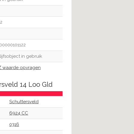
2
00000101122
ijfsobject in gebruik
 waarde opvragen
rsveld 14 Loo Gld
Schuttersveld
6924 CC
0316