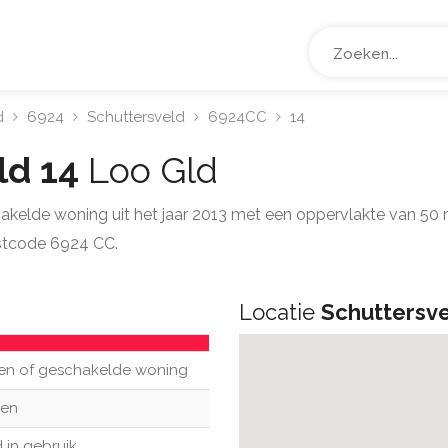
d
6924
Schuttersveld
6924CC
14
ld 14
Loo Gld
hakelde woning uit het jaar 2013 met een oppervlakte van 50
ostcode 6924 CC.
Locatie
Schuttersve
en of geschakelde woning
en
 in gebruik