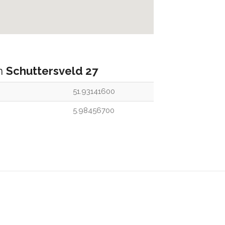
an
Schuttersveld 27
51.93141600
5.98456700