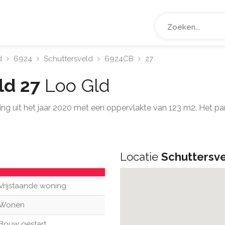
d
6924
Schuttersveld
6924CB
27
ld 27
Loo Gld
ning uit het jaar 2020 met een oppervlakte van 123 m2. Het 
Locatie
Schuttersve
Vrijstaande woning
Wonen
Bouw gestart