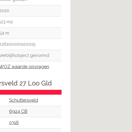
2020
123 m2
54 m
226100000102015
Verblijfsobject gevormd
WOZ waarde opvragen
rsveld 27 Loo Gld
Schuttersveld
6924 CB
0316