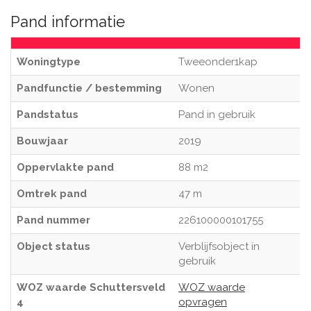
Pand informatie
Woningtype
Tweeonder1kap
Pandfunctie / bestemming
Wonen
Pandstatus
Pand in gebruik
Bouwjaar
2019
Oppervlakte pand
88 m2
Omtrek pand
47 m
Pand nummer
226100000101755
Object status
Verblijfsobject in
gebruik
WOZ waarde Schuttersveld
WOZ waarde
4
opvragen