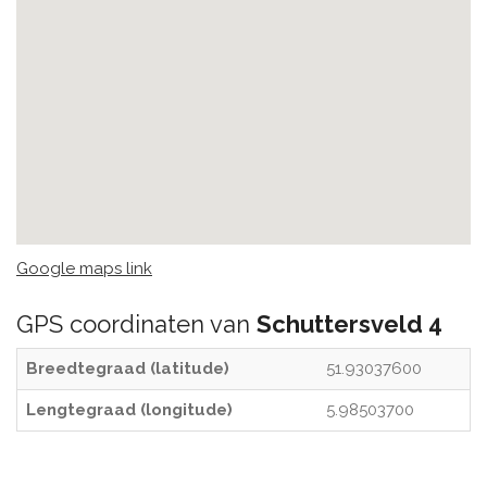
Google maps link
GPS coordinaten van
Schuttersveld 4
Breedtegraad (latitude)
51.93037600
Lengtegraad (longitude)
5.98503700