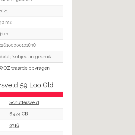
2021
90 m2
41 m
226100000101838
Verblijfsobject in gebruik
WOZ waarde opvragen
rsveld 59 Loo Gld
Schuttersveld
6924 CB
0316