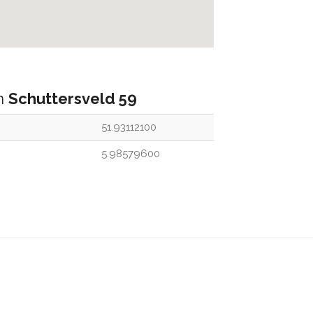
an
Schuttersveld 59
51.93112100
5.98579600