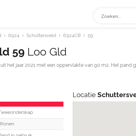
d
6924
Schuttersveld
6924CB
59
ld 59
Loo Gld
uit het jaar 2021 met een oppervlakte van 90 m2. Het pand 
Locatie
Schuttersve
Tweeonder1kap
Wonen
Pand in gebruik