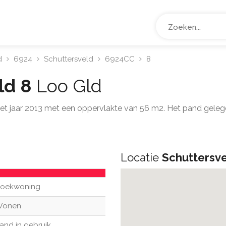
d
6924
Schuttersveld
6924CC
8
ld 8
Loo Gld
het jaar 2013 met een oppervlakte van 56 m2. Het pand gele
Locatie
Schuttersve
oekwoning
Wonen
and in gebruik