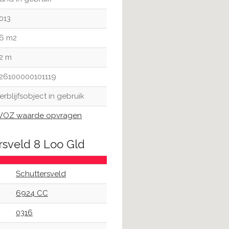
013
6 m2
2 m
26100000101119
erblijfsobject in gebruik
OZ waarde opvragen
rsveld 8 Loo Gld
Schuttersveld
6924 CC
0316