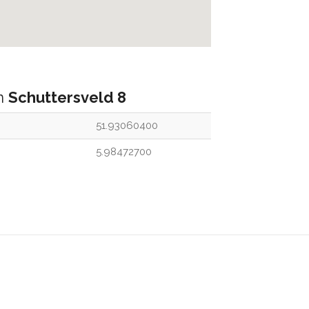
an
Schuttersveld 8
51.93060400
5.98472700