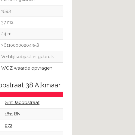
1593
37 m2
24 m
361100000204358
Verblijfsobject in gebruik
WOZ waarde opvragen
cobstraat 38 Alkmaar
Sint Jacobstraat
1811 BN
072