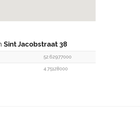
an
Sint Jacobstraat 38
52.62977000
4.75128000