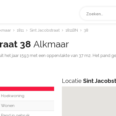
lkmaar
1811
Sint Jacobstraat
1811BN
38
traat 38
Alkmaar
uit het jaar 1593 met een oppervlakte van 37 m2. Het pand g
Locatie
Sint Jacobs
Hoekwoning
Wonen
Pand in gebruik