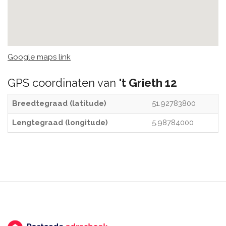
Google maps link
GPS coordinaten van
't Grieth 12
Breedtegraad (latitude)
51.92783800
Lengtegraad (longitude)
5.98784000