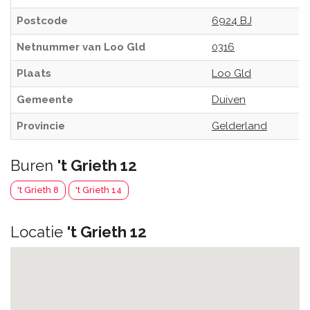
Postcode
6924 BJ
Netnummer van Loo Gld
0316
Plaats
Loo Gld
Gemeente
Duiven
Provincie
Gelderland
Buren
't Grieth 12
't Grieth 8
't Grieth 14
Locatie
't Grieth 12