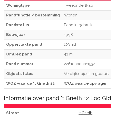
Woningtype
Tweeonder1kap
Pandfunctie / bestemming
Wonen
Pandstatus
Pand in gebruik
Bouwjaar
1998
Oppervlakte pand
103 m2
Omtrek pand
42 m
Pand nummer
226100000011534
Object status
Verblijfsobject in gebruik
WOZ waarde 't Grieth 12
WOZ waarde opvragen
Informatie over pand 't Grieth 12 Loo Gld
Straat
't Grieth