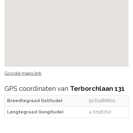
Google maps link
GPS coordinaten van
Terborchlaan 131
Breedtegraad (latitude)
52.63186800
Lengtegraad (longitude)
4.72116700