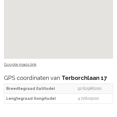
Google maps link
GPS coordinaten van
Terborchlaan 17
Breedtegraad (latitude)
52.62986200
Lengtegraad (longitude)
4.72605000