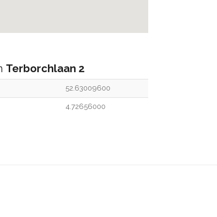
an
Terborchlaan 2
52.63009600
4.72656000