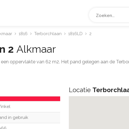
lkmaar
1816
Terborchlaan
1816LD
2
n 2
Alkmaar
 een oppervlakte van 62 m2. Het pand gelegen aan de Terbo
Locatie
Terborchla
inkel
and in gebruik
966