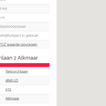
2 m2
3 m
61100000102140
erblijfsobject in gebruik
OZ waarde opvragen
hlaan 2 Alkmaar
Terborchlaan
1816 LD
072
Alkmaar