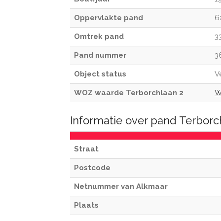
Oppervlakte pand
6
Omtrek pand
3
Pand nummer
3
Object status
V
WOZ waarde Terborchlaan 2
W
Informatie over pand Terborc
Straat
Postcode
Netnummer van Alkmaar
Plaats