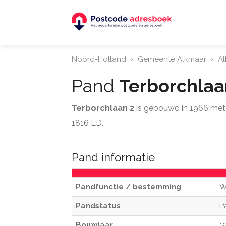
Noord-Holland
Gemeente Alkmaar
A
Pand
Terborchlaa
Terborchlaan 2
is gebouwd in 1966 met
1816 LD.
Pand informatie
Pandfunctie / bestemming
W
Pandstatus
P
Bouwjaar
1