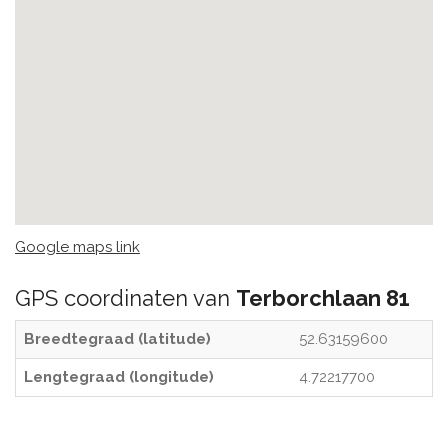
Google maps link
GPS coordinaten van
Terborchlaan 81
Breedtegraad (latitude)
52.63159600
Lengtegraad (longitude)
4.72217700