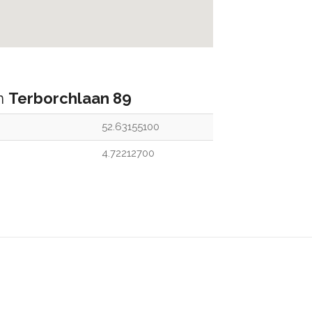
an
Terborchlaan 89
52.63155100
4.72212700