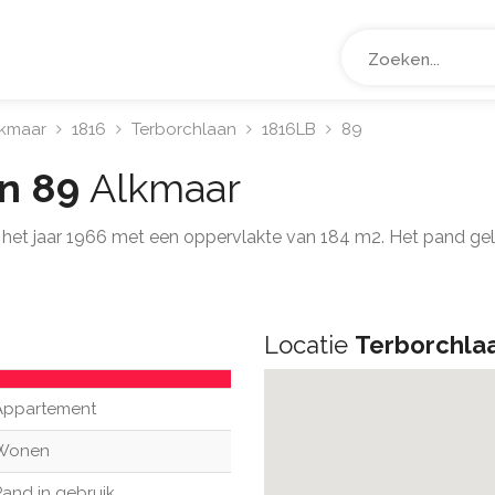
lkmaar
1816
Terborchlaan
1816LB
89
an 89
Alkmaar
t het jaar 1966 met een oppervlakte van 184 m2. Het pand g
Locatie
Terborchla
Appartement
Wonen
Pand in gebruik