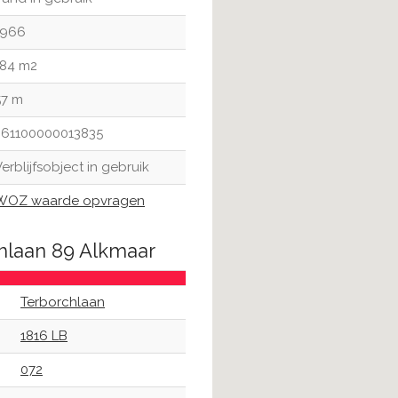
1966
184 m2
57 m
361100000013835
erblijfsobject in gebruik
WOZ waarde opvragen
chlaan 89 Alkmaar
Terborchlaan
1816 LB
072