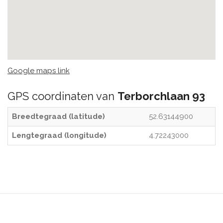
Google maps link
GPS coordinaten van
Terborchlaan 93
Breedtegraad (latitude)
52.63144900
Lengtegraad (longitude)
4.72243000