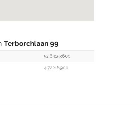
an
Terborchlaan 99
52.63153600
4.72216900