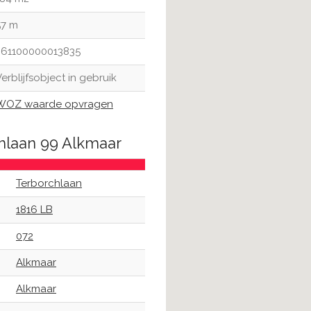
57 m
361100000013835
erblijfsobject in gebruik
WOZ waarde opvragen
chlaan 99 Alkmaar
Terborchlaan
1816 LB
072
Alkmaar
Alkmaar