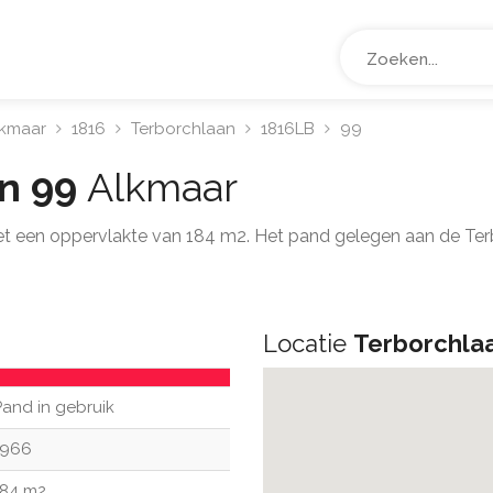
lkmaar
1816
Terborchlaan
1816LB
99
an 99
Alkmaar
t een oppervlakte van 184 m2. Het pand gelegen aan de Ter
Locatie
Terborchla
Pand in gebruik
1966
184 m2