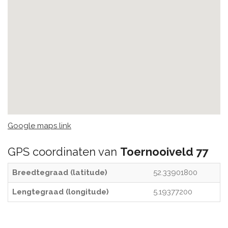
Google maps link
GPS coordinaten van
Toernooiveld 77
Breedtegraad (latitude)
52.33901800
Lengtegraad (longitude)
5.19377200